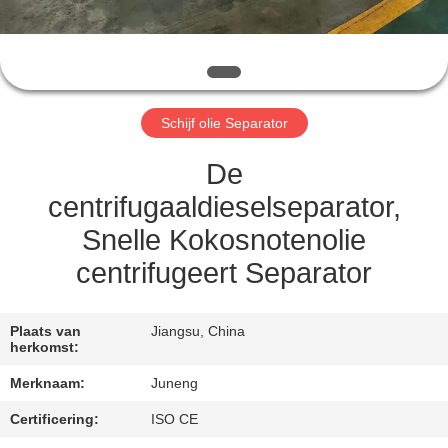
KWALITEITSCONTROLE
NEEM
CONTACT
Schijf olie Separator
MET
ONS
De
OP
centrifugaaldieselseparator,
Snelle Kokosnotenolie
NIEUWS
centrifugeert Separator
GEVALLEN
Plaats van
Jiangsu, China
herkomst:
COMPANY
Merknaam:
Juneng
NEWS
Certificering:
ISO CE