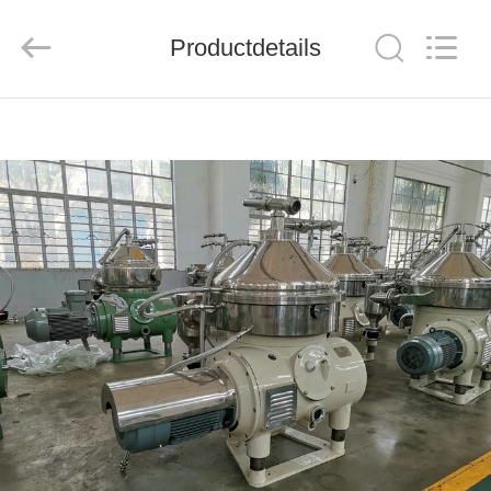
JUNENG
MACHINERY
(CHINA)
CO.,
Productdetails
LTD..
All
Rights
Reserved.
THUIS
PRODUCTEN
VIDEOS
OVER
ONS
FABRIEKSTOUR