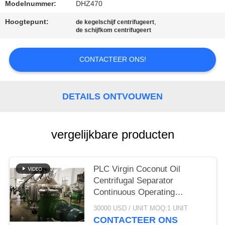
Modelnummer:
DHZ470
SITEMAP
Hoogtepunt:
,
de kegelschijf centrifugeert
de schijfkom centrifugeert
PRIVACY
CONTACTEER ONS!
POLICY
DETAILS ONTVOUWEN
vergelijkbare producten
PLC Virgin Coconut Oil
Centrifugal Separator
Continuous Operating
Machine
30000 USD / UNIT MOQ:1 UNIT
CONTACTEER ONS