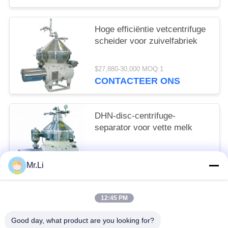
Hoge efficiëntie vetcentrifuge
scheider voor zuivelfabriek
$27,880-30,000 MOQ:1
CONTACTEER ONS
DHN-disc-centrifuge-
separator voor vette melk
$26,987-30,000 MOQ:1
Mr.Li
CONTACTEER ONS
12:45 PM
populaire categorieën
Alle
Good day, what product are you looking for?