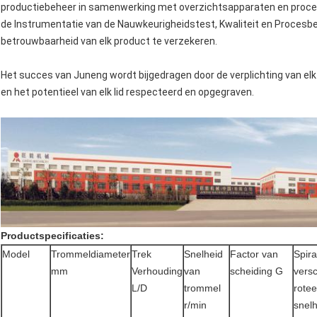
productiebeheer in samenwerking met overzichtsapparaten en proce
de Instrumentatie van de Nauwkeurigheidstest, Kwaliteit en Procesbe
betrouwbaarheid van elk product te verzekeren.
Het succes van Juneng wordt bijgedragen door de verplichting van elk l
en het potentieel van elk lid respecteerd en opgegraven.
Productspecificaties:
Model
Trommeldiameter
Trek
Snelheid
Factor van
Spir
mm
Verhouding
van
scheiding G
versc
L/D
trommel
rotee
r/min
snel