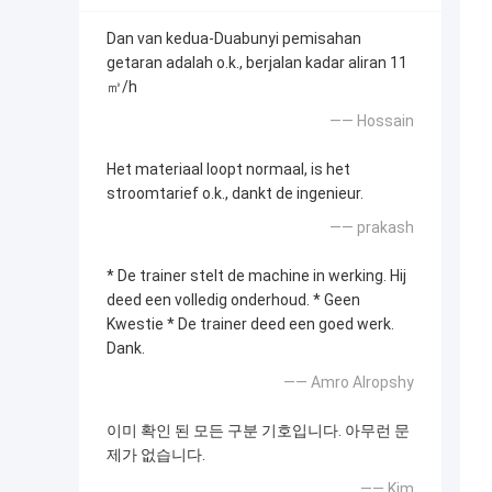
Dan van kedua-Duabunyi pemisahan
getaran adalah o.k., berjalan kadar aliran 11
㎥/h
—— Hossain
Het materiaal loopt normaal, is het
stroomtarief o.k., dankt de ingenieur.
—— prakash
* De trainer stelt de machine in werking. Hij
deed een volledig onderhoud. * Geen
Kwestie * De trainer deed een goed werk.
Dank.
—— Amro Alropshy
이미 확인 된 모든 구분 기호입니다. 아무런 문
제가 없습니다.
—— Kim