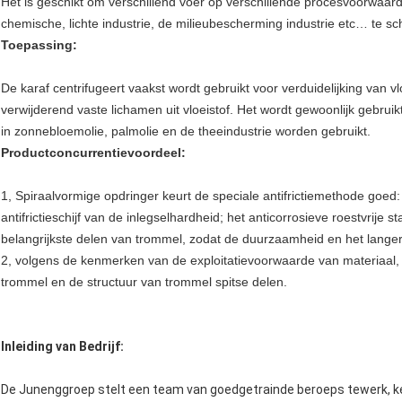
Het is geschikt om verschillend voer op verschillende procesvoorwaard
chemische, lichte industrie, de milieubescherming industrie etc… te s
Toepassing:
De karaf centrifugeert vaakst wordt gebruikt voor verduidelijking van v
verwijderend vaste lichamen uit vloeistof. Het wordt gewoonlijk gebrui
in zonnebloemolie, palmolie en de theeindustrie worden gebruikt.
Productconcurrentievoordeel:
1, Spiraalvormige opdringer keurt de speciale antifrictiemethode goed:
antifrictieschijf van de inlegselhardheid; het anticorrosieve roestvrije
belangrijkste delen van trommel, zodat de duurzaamheid en het langer
2, volgens de kenmerken van de exploitatievoorwaarde van materiaal, 
trommel en de structuur van trommel spitse delen.
Inleiding van Bedrijf:
De Junenggroep stelt een team van goedgetrainde beroeps tewerk, k