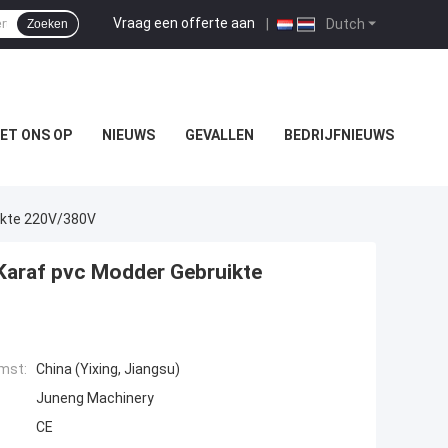
Vraag een offerte aan
|
Dutch
Zoeken
ET ONS OP
NIEUWS
GEVALLEN
BEDRIJFNIEUWS
ikte 220V/380V
Karaf pvc Modder Gebruikte
mst:
China (Yixing, Jiangsu)
Juneng Machinery
CE