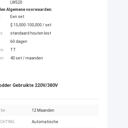
LW520
den Algemene voorwaarden:
:
Een set
$ 15,000-100,000 / set
s:
standaard houten kist
60 dagen
es:
TT
en:
40 set / maanden
odder Gebruikte 220V/380V
tie:
12 Maanden
ICHTING:
Automatische