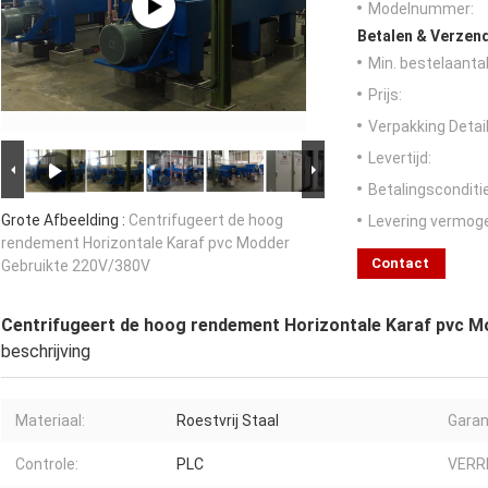
Modelnummer:
Betalen & Verzen
Min. bestelaantal
Prijs:
Verpakking Detail
Levertijd:
Betalingsconditi
Grote Afbeelding :
Centrifugeert de hoog
Levering vermog
rendement Horizontale Karaf pvc Modder
Contact
Gebruikte 220V/380V
Centrifugeert de hoog rendement Horizontale Karaf pvc M
beschrijving
Materiaal:
Roestvrij Staal
Garan
Controle:
PLC
VERR