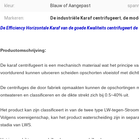
kleur:
Blauw of Aangepast
spann
Markeren:
De industriële Karaf centrifugeert
,
de modd
De Efficiency Horizontale Karaf van de goede Kwaliteits centrifugeert d
Productomschrijving:
De karaf centrifugeert is een mechanisch materiaal wat het principe v
voortdurend kunnen uitvoeren scheiden opschorten vloeistof met dichth
De centrifuges die door fabriek opmaakten kunnen de opschortingen m
ontwateren en classificeren en de dikte strekt zich bij 0.5~40% uit.
Het product kan zijn classificeert in van de twee type LW-tegen-Stroom
Volgens voereigenschap, kan het product waterscheiding zijn in separa
stadia van LWS.