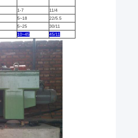
1-7
11/4
5~18
22/5.5
5~25
30/11
10~45
45/11