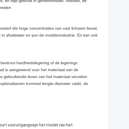
e, en wijd gebruik in geneesmiddel, voedsel, de
cheiden
loeistof die hoge concentraties van vast lichaam bevat,
kt in afvalwater en pvc-de modderindustrie. En kan ook
 bestrooi hardheidslegering of de legerings
 staal is aangewend voor het materiaal van de
e gebruikende leven van het materiaal verzeker.
optimaliseren trommel lengte-diameter raido, de
eurt vooruitgangsepr het model van het