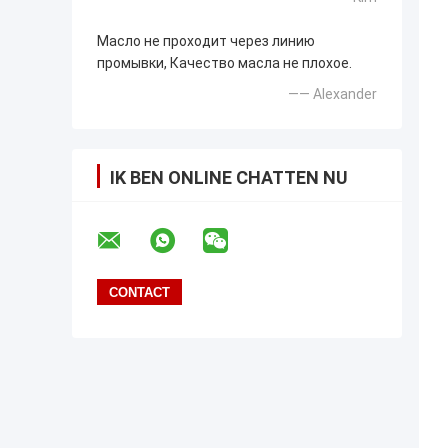
Масло не проходит через линию
промывки, Качество масла не плохое.
—— Alexander
IK BEN ONLINE CHATTEN NU