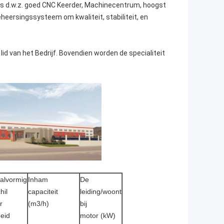
s d.w.z. goed CNC Keerder, Machinecentrum, hoogst
heersingssysteem om kwaliteit, stabiliteit, en
id van het Bedrijf. Bovendien worden de specialiteit
aalvormig
Inham
De
hil
capaciteit
leiding/woont
r
(m3/h)
bij
heid
motor (kW)