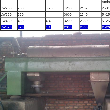
r/min
LW250
250
3.73
4200
2467
2~31
LW350
350
4.4
3600
2540
5~25
LW450
450
4.4
3200
2580
5~25
LW520
520
4.1
2850
2365
2~26