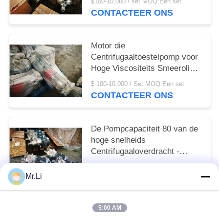
$100-10,000 / set MOQ:Een set
van 200T/D Pomp
CONTACTEER ONS
Motor die
Centrifugaaltoestelpomp voor
Hoge Viscositeits Smeerolie
in werking stellen
$ 100-10,000 / Set MOQ:Een set
CONTACTEER ONS
De Pompcapaciteit 80 van de
hoge snelheids
Centrifugaaloverdracht -
180T/D-Roestvrij
$ 100-10,000 / set MOQ:Een set
staalmateriaal
Mr.Li
CONTACTEER ONS
5:00 AM
populaire categorieën
Alle