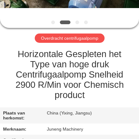
KWALITEITSCONTROLE
NEEM
CONTACT
Overdracht centrifugaalpomp
MET
ONS
Horizontale Gespleten het
OP
Type van hoge druk
Centrifugaalpomp Snelheid
NIEUWS
2900 R/Min voor Chemisch
product
GEVALLEN
Plaats van
China (Yixing, Jiangsu)
COMPANY
herkomst:
NEWS
Merknaam:
Juneng Machinery