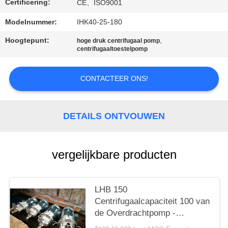
Certificering:
CE、ISO9001
SITEMAP
Modelnummer:
IHK40-25-180
Hoogtepunt:
,
hoge druk centrifugaal pomp
PRIVACY
centrifugaaltoestelpomp
POLICY
CONTACTEER ONS!
DETAILS ONTVOUWEN
vergelijkbare producten
LHB 150
Centrifugaalcapaciteit 100 van
de Overdrachtpomp -
Centrifugaal het Mengen zich