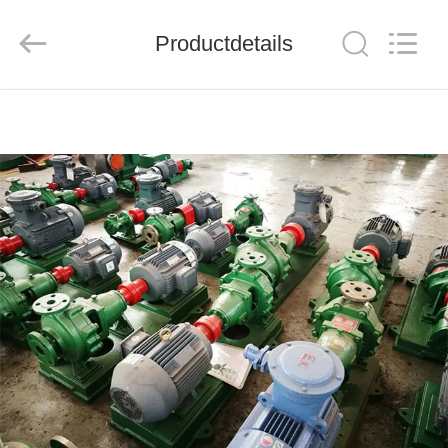
JUNENG
MACHINERY
(CHINA)
CO.,
Productdetails
LTD..
All
Rights
Reserved.
THUIS
PRODUCTEN
VIDEOS
OVER
ONS
FABRIEKSTOUR