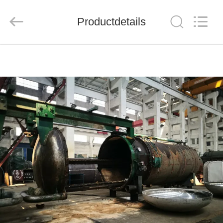
JUNENG
MACHINERY
(CHINA)
CO.,
Productdetails
LTD..
All
Rights
Reserved.
THUIS
PRODUCTEN
VIDEOS
OVER
ONS
FABRIEKSTOUR