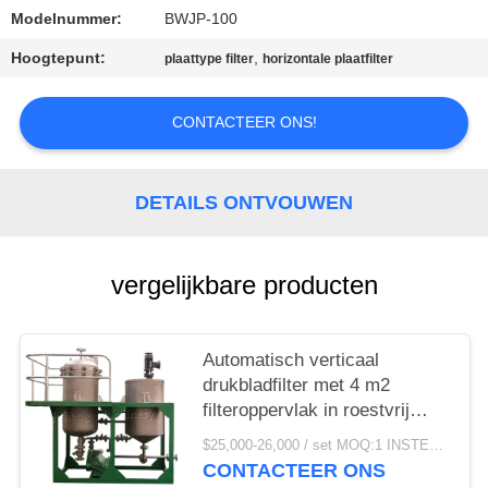
Modelnummer:
BWJP-100
SITEMAP
Hoogtepunt:
,
plaattype filter
horizontale plaatfilter
PRIVACY
CONTACTEER ONS!
POLICY
DETAILS ONTVOUWEN
vergelijkbare producten
Automatisch verticaal
drukbladfilter met 4 m2
filteroppervlak in roestvrij
staal 304
$25,000-26,000 / set MOQ:1 INSTELLEN
CONTACTEER ONS