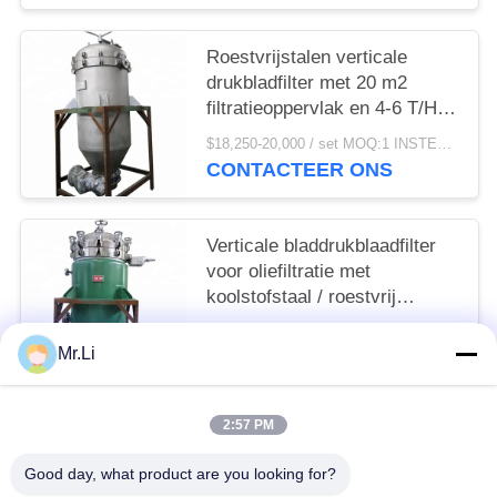
Roestvrijstalen verticale
drukbladfilter met 20 m2
filtratieoppervlak en 4-6 T/H
verwerkingscapaciteit
$18,250-20,000 / set MOQ:1 INSTELLEN
CONTACTEER ONS
Verticale bladdrukblaadfilter
voor oliefiltratie met
koolstofstaal / roestvrij
staalconstructie en
$18,250-20,000 / set MOQ:1
automatisch dumpapparaat
Mr.Li
CONTACTEER ONS
2:57 PM
populaire categorieën
Alle
Good day, what product are you looking for?