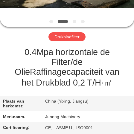
KWALITEITSCONTROLE
NEEM
CONTACT
Drukbladfilter
MET
ONS
0.4Mpa horizontale de
OP
Filter/de
OlieRaffinagecapaciteit van
NIEUWS
het Drukblad 0,2 T/H·㎡
GEVALLEN
Plaats van
China (Yixing, Jiangsu)
herkomst:
COMPANY
Merknaam:
Juneng Machinery
NEWS
Certificering:
CE、 ASME U、ISO9001