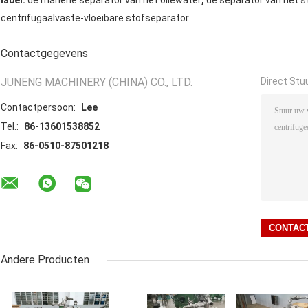
label:
de mariene separator van het oliewater
de separator van het s
centrifugaalvaste-vloeibare stofseparator
Contactgegevens
JUNENG MACHINERY (CHINA) CO., LTD.
Direct Stu
Contactpersoon:
Lee
Tel.:
86-13601538852
Fax:
86-0510-87501218
Andere Producten