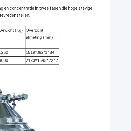
ng en concentratie in twee fasen die hoge stevige
 tevredenstellen.
Gewicht (Kg)
Overzicht
afmeting (mm)
1250
1519*862*1484
3000
2130*1595*2242