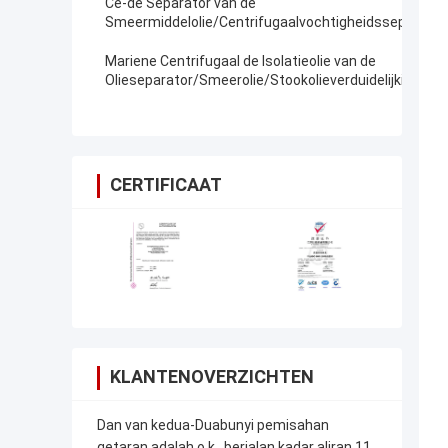
Ce-de Separator van de
Smeermiddelolie/Centrifugaalvochtigheidsseparator
Drived door Motor
Mariene Centrifugaal de Isolatieolie van de
Olieseparator/Smeerolie/Stookolieverduidelijking
CERTIFICAAT
KLANTENOVERZICHTEN
Dan van kedua-Duabunyi pemisahan
getaran adalah o.k., berjalan kadar aliran 11