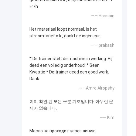
㎥/h
—— Hossain
Het materiaal loopt normaal, is het
stroomtarief o.k., dankt de ingenieur.
—— prakash
* De trainer stelt de machine in werking. Hij
deed een volledig onderhoud. * Geen
Kwestie * De trainer deed een goed werk.
Dank.
—— Amro Alropshy
이미 확인 된 모든 구분 기호입니다. 아무런 문
제가 없습니다.
—— Kim
Масло не проходит через линию