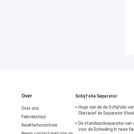
Over
Schijf olie Separator
Hoge van de de Schijfolie va
Over ons
Olietarief de Separator Vloe
Fabriekstour
Vloeibare Stevige Scheiding
De standaardseparator van d
Kwaliteitscontrole
geluidssterkte
voor de Scheiding In twee fa
Neem contact met ons op