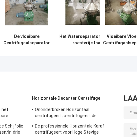
De vloeibare
Het Waterseparator van de
Vloeibare Vloe
Centrifugaalseparator
roestvrij staal
Centrifugaalsep
van het Oliewater met
Centrifugaalolie/Ononderbroken
Centrifugaalv
het Fijne Tarief van de
Centrifugaalseparator
lichamensepa
Scheidings Hoge Olie
voor Industrie v
Voedselmater
LAA
Horizontale Decanter Centrifuge
n het
Ononderbroken Horizontaal
ibare
centrifugeert, centrifugeert de
 Met geringe
Modderkaraf 5 -18 M3/H Voltage 380V
e Schijfolie
De professionele Horizontale Karaf
sen/In drie
centrifugeert voor Hoge Stevige