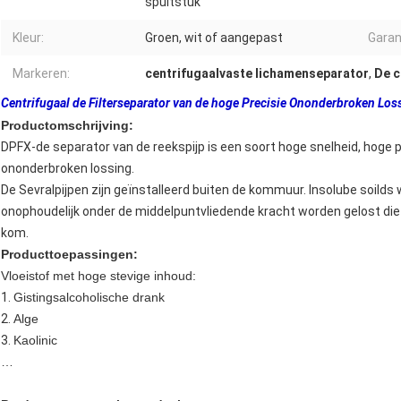
spuitstuk
Kleur:
Groen, wit of aangepast
Garan
Markeren:
centrifugaalvaste lichamenseparator
,
De c
Centrifugaal de Filterseparator van de hoge Precisie Ononderbroken Los
Productomschrijving:
DPFX-de separator van de reekspijp is een soort hoge snelheid, hoge
ononderbroken lossing.
De Sevralpijpen zijn geïnstalleerd buiten de kommuur. Insolube soild
onophoudelijk onder de middelpuntvliedende kracht worden gelost d
kom.
Producttoepassingen:
Vloeistof met hoge stevige inhoud:
1.
Gistingsalcoholische drank
2.
Alge
3.
Kaolinic
…