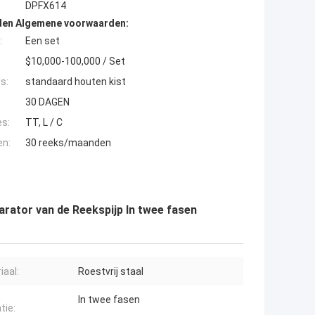
DPFX614
den Algemene voorwaarden:
:
Een set
$10,000-100,000 / Set
s:
standaard houten kist
30 DAGEN
es:
TT, L / C
en:
30 reeks/maanden
arator van de Reekspijp In twee fasen
iaal:
Roestvrij staal
In twee fasen
tie: