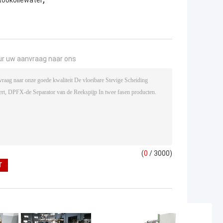
tookoliewater
ur uw aanvraag naar ons
(
0
/ 3000)