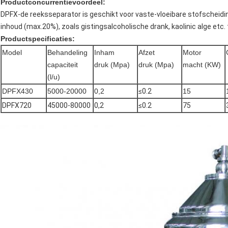
Productconcurrentievoordeel:
DPFX-de reeksseparator is geschikt voor vaste-vloeibare stofscheidi
inhoud (max.20%), zoals gistingsalcoholische drank, kaolinic alge etc.
Productspecificaties:
Model
Behandeling
Inham
Afzet
Motor
capaciteit
druk (Mpa)
druk (Mpa)
macht (KW)
(l/u)
DPFX430
5000-20000
0,2
≤0.2
15
DPFX720
45000-80000
0,2
≤0.2
75