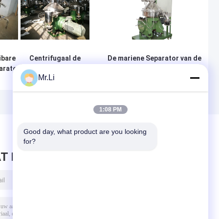
ibare
Centrifugaal de
De mariene Separator van de
arator,
Separator
Schijf Centrifugaalfilter met
Mr.Li
aste
Speciaal Ontwerp
PLC
rator
in drie stadia van
Controlemechanismesysteem
an het
het Oliewater
iaal
voor Gebruikte
1:08 PM
Tafelolie
Good day, what product are you looking 
for?
T BERICHT ACHTER