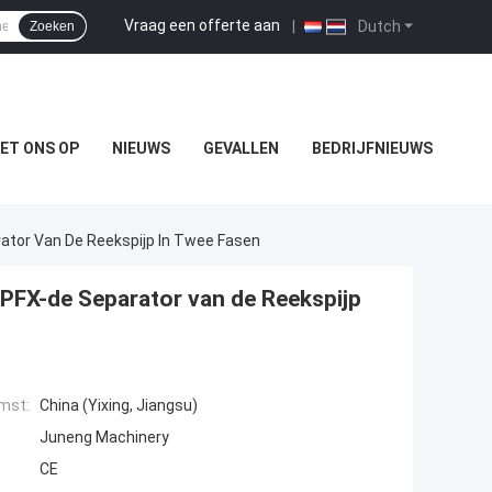
Vraag een offerte aan
|
Dutch
Zoeken
ET ONS OP
NIEUWS
GEVALLEN
BEDRIJFNIEUWS
rator Van De Reekspijp In Twee Fasen
DPFX-de Separator van de Reekspijp
mst:
China (Yixing, Jiangsu)
Juneng Machinery
CE