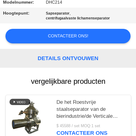
Modelnummer:
DHC214
SITEMAP
Hoogtepunt:
,
Sapseparator
centrifugaalvaste lichamenseparator
PRIVACY
CONTACTEER ONS!
POLICY
DETAILS ONTVOUWEN
vergelijkbare producten
De het Roestvrije
staalseparator van de
bierindustrie/de Verticale
Kegelschijf centrifugeert
$ 45588 / set MOQ:1 set
CONTACTEER ONS