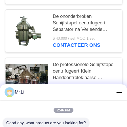
De ononderbroken
Schijfstapel centrifugeert
Separator na Verleende
Verkoop de Dienst
$ 40,000 / set MOQ:1 set
CONTACTEER ONS
De professionele Schijfstapel
centrifugeert Klein
Handcontroleklaarsel
vermindert Lawaai
$ 1000-10,000 / set MOQ:Een set
Mr.Li
CONTACTEER ONS
2:46 PM
populaire categorieën
Alle
Good day, what product are you looking for?