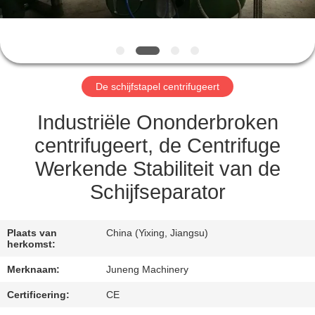
KWALITEITSCONTROLE
NEEM
CONTACT
De schijfstapel centrifugeert
MET
ONS
Industriële Ononderbroken
OP
centrifugeert, de Centrifuge
Werkende Stabiliteit van de
NIEUWS
Schijfseparator
GEVALLEN
Plaats van
China (Yixing, Jiangsu)
herkomst:
COMPANY
Merknaam:
Juneng Machinery
NEWS
Certificering:
CE