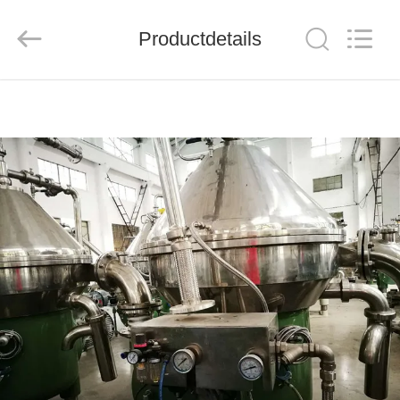
JUNENG
MACHINERY
(CHINA)
CO.,
Productdetails
LTD..
All
Rights
Reserved.
THUIS
PRODUCTEN
VIDEOS
OVER
ONS
FABRIEKSTOUR