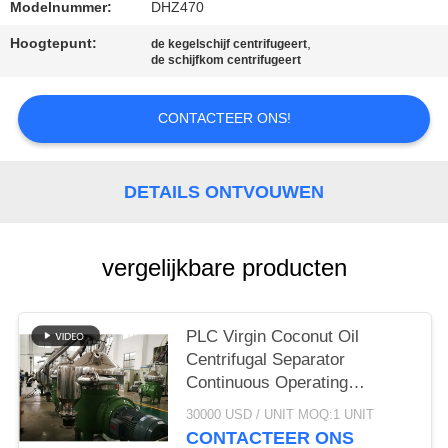
Modelnummer:
DHZ470
SITEMAP
Hoogtepunt:
,
de kegelschijf centrifugeert
de schijfkom centrifugeert
PRIVACY
CONTACTEER ONS!
POLICY
DETAILS ONTVOUWEN
vergelijkbare producten
PLC Virgin Coconut Oil
Centrifugal Separator
Continuous Operating
Machine
30000 USD / UNIT MOQ:1 UNIT
CONTACTEER ONS