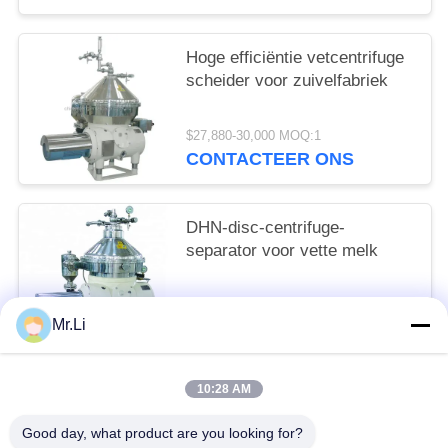
Hoge efficiëntie vetcentrifuge
scheider voor zuivelfabriek
$27,880-30,000 MOQ:1
CONTACTEER ONS
DHN-disc-centrifuge-
separator voor vette melk
$26,987-30,000 MOQ:1
Mr.Li
CONTACTEER ONS
10:28 AM
populaire categorieën
Alle
Good day, what product are you looking for?