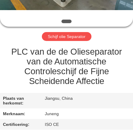
KWALITEITSCONTROLE
NEEM
CONTACT
Schijf olie Separator
MET
ONS
PLC van de de Olieseparator
OP
van de Automatische
Controleschijf de Fijne
NIEUWS
Scheidende Affectie
GEVALLEN
Plaats van
Jiangsu, China
herkomst:
COMPANY
Merknaam:
Juneng
NEWS
Certificering:
ISO CE