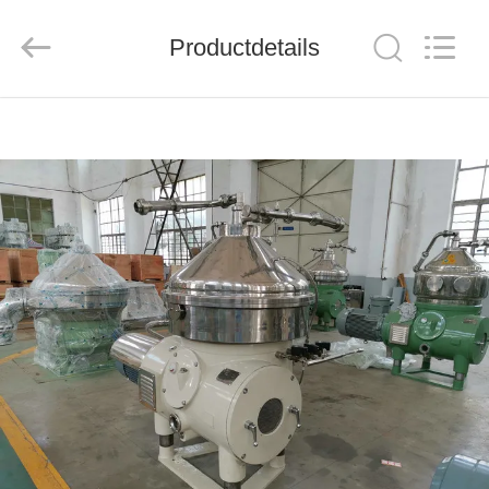
JUNENG
MACHINERY
(CHINA)
CO.,
Productdetails
LTD..
All
Rights
Reserved.
THUIS
PRODUCTEN
VIDEOS
OVER
ONS
FABRIEKSTOUR