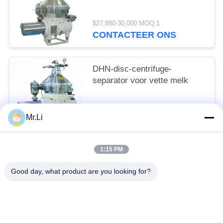
$27,880-30,000 MOQ:1
CONTACTEER ONS
DHN-disc-centrifuge-
separator voor vette melk
$26,987-30,000 MOQ:1
Mr.Li
CONTACTEER ONS
1:15 PM
populaire categorieën
Alle
Good day, what product are you looking for?
Schijf Olie Separator
Horizontale Decanter Centrifuge
Melk En Roomseparator
Drukbladfilter