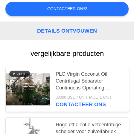
SITEMAP
CONTACTEER ONS!
PRIVACY
DETAILS ONTVOUWEN
POLICY
vergelijkbare producten
PLC Virgin Coconut Oil
Centrifugal Separator
Continuous Operating
Machine
30000 USD / UNIT MOQ:1 UNIT
CONTACTEER ONS
Hoge efficiëntie vetcentrifuge
scheider voor zuivelfabriek