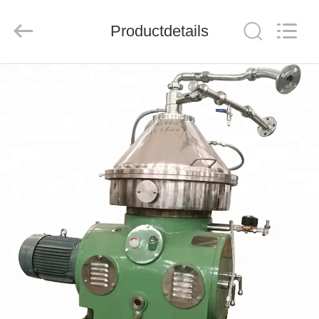
JUNENG
MACHINERY
(CHINA)
CO.,
Productdetails
LTD..
All
Rights
Reserved.
THUIS
PRODUCTEN
VIDEOS
OVER
ONS
FABRIEKSTOUR