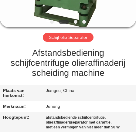
KWALITEITSCONTROLE
NEEM
CONTACT
Schijf olie Separator
MET
ONS
Afstandsbediening
OP
schijfcentrifuge olieraffinaderij
scheiding machine
NIEUWS
Plaats van
Jiangsu, China
herkomst:
GEVALLEN
Merknaam:
Juneng
COMPANY
Hoogtepunt:
,
afstandsbediende schijfcentrifuge
,
olieraffinaderijseparator met garantie
NEWS
met een vermogen van niet meer dan 50 W