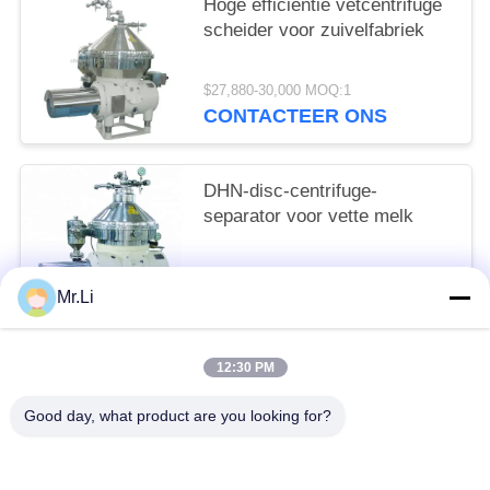
Hoge efficiëntie vetcentrifuge
scheider voor zuivelfabriek
$27,880-30,000 MOQ:1
CONTACTEER ONS
DHN-disc-centrifuge-
separator voor vette melk
$26,987-30,000 MOQ:1
Mr.Li
CONTACTEER ONS
12:30 PM
populaire categorieën
Alle
Good day, what product are you looking for?
Schijf Olie Separator
Horizontale Decanter Centrifuge