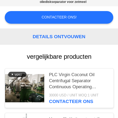
oliediskseparator voor zetmeel
SITEMAP
CONTACTEER ONS!
PRIVACY
POLICY
DETAILS ONTVOUWEN
vergelijkbare producten
PLC Virgin Coconut Oil
Centrifugal Separator
Continuous Operating
Machine
30000 USD / UNIT MOQ:1 UNIT
CONTACTEER ONS