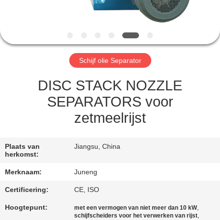
KWALITEITSCONTROLE
NEEM
CONTACT
Schijf olie Separator
MET
ONS
DISC STACK NOZZLE
OP
SEPARATORS voor
zetmeelrijst
NIEUWS
Plaats van
Jiangsu, China
herkomst:
GEVALLEN
Merknaam:
Juneng
COMPANY
Certificering:
CE, ISO
NEWS
Hoogtepunt:
,
met een vermogen van niet meer dan 10 kW
,
schijfscheiders voor het verwerken van rijst