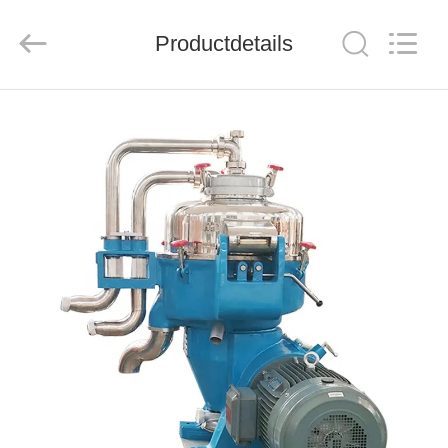
JUNENG
MACHINERY
(CHINA)
CO.,
Productdetails
LTD..
All
Rights
Reserved.
THUIS
PRODUCTEN
VIDEOS
OVER
ONS
FABRIEKSTOUR