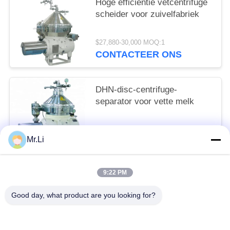
Hoge efficiëntie vetcentrifuge
scheider voor zuivelfabriek
$27,880-30,000 MOQ:1
CONTACTEER ONS
DHN-disc-centrifuge-
separator voor vette melk
$26,987-30,000 MOQ:1
Mr.Li
CONTACTEER ONS
9:22 PM
populaire categorieën
Alle
Good day, what product are you looking for?
Schijf Olie Separator
Horizontale Decanter Centrifuge