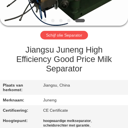
KWALITEITSCONTROLE
NEEM
CONTACT
Schijf olie Separator
MET
ONS
Jiangsu Juneng High
OP
Efficiency Good Price Milk
Separator
NIEUWS
Plaats van
Jiangsu, China
herkomst:
GEVALLEN
Merknaam:
Juneng
COMPANY
Certificering:
CE Certificate
NEWS
Hoogtepunt:
,
hoogwaardige melkseparator
,
scheidsrechter met garantie