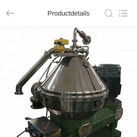
JUNENG
MACHINERY
(CHINA)
CO.,
Productdetails
LTD..
All
Rights
Reserved.
THUIS
PRODUCTEN
VIDEOS
OVER
ONS
FABRIEKSTOUR