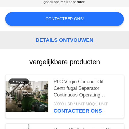
goedkope melkseparator
SITEMAP
CONTACTEER ONS!
PRIVACY
POLICY
DETAILS ONTVOUWEN
vergelijkbare producten
PLC Virgin Coconut Oil
Centrifugal Separator
Continuous Operating
Machine
30000 USD / UNIT MOQ:1 UNIT
CONTACTEER ONS