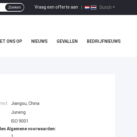
Vraag een offerte aan
|
Dutch
Zoeken
ET ONS OP
NIEUWS
GEVALLEN
BEDRIJFNIEUWS
mst:
Jiangsu, China
Juneng
ISO 9001
den Algemene voorwaarden:
:
1