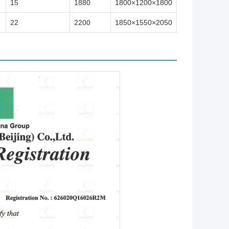
15
1880
1800×1200×1800
22
2200
1850×1550×2050