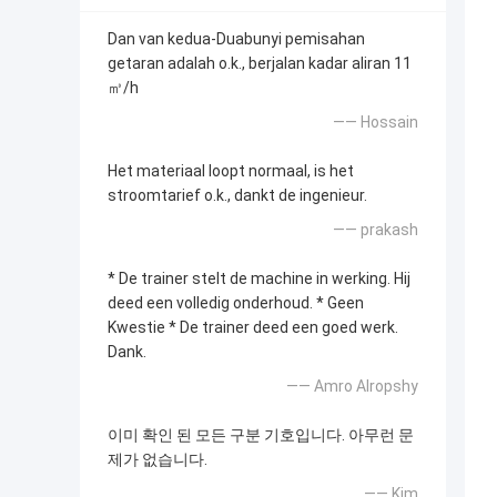
Dan van kedua-Duabunyi pemisahan
getaran adalah o.k., berjalan kadar aliran 11
㎥/h
—— Hossain
Het materiaal loopt normaal, is het
stroomtarief o.k., dankt de ingenieur.
—— prakash
* De trainer stelt de machine in werking. Hij
deed een volledig onderhoud. * Geen
Kwestie * De trainer deed een goed werk.
Dank.
—— Amro Alropshy
이미 확인 된 모든 구분 기호입니다. 아무런 문
제가 없습니다.
—— Kim