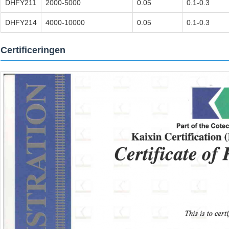
DHFY211
2000-5000
0.05
0.1-0.3
DHFY214
4000-10000
0.05
0.1-0.3
Certificeringen