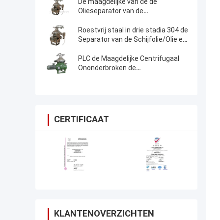
De maagdelijke van de de
Olieseparator van de
Kokosnotenschijf Automatische
Zelfreinigende Separator
Roestvrij staal in drie stadia 304 de
Separator van de Schijfolie/Olie en
Zeepseparator
PLC de Maagdelijke Centrifugaal
Ononderbroken de
Separatormachine van de
Kokosnotenolie werkt
CERTIFICAAT
KLANTENOVERZICHTEN