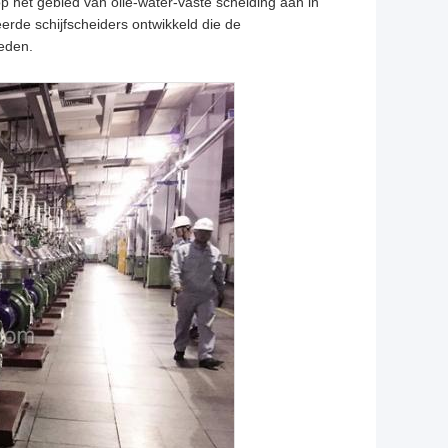
 het gebied van olie-water-vaste scheiding aan in
rde schijfscheiders ontwikkeld die de
heden.