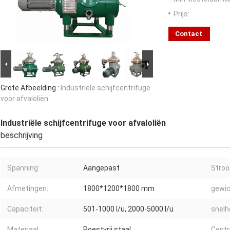
Prijs:
Contact
Grote Afbeelding :
Industriële schijfcentrifuge
voor afvaloliën
Industriële schijfcentrifuge voor afvaloliën
beschrijving
Spanning:
Aangepast
Stro
Afmetingen:
1800*1200*1800 mm
gewic
Capaciteit:
501-1000 l/u, 2000-5000 l/u
snelhe
Materiaal:
Roestvrij staal
Centr