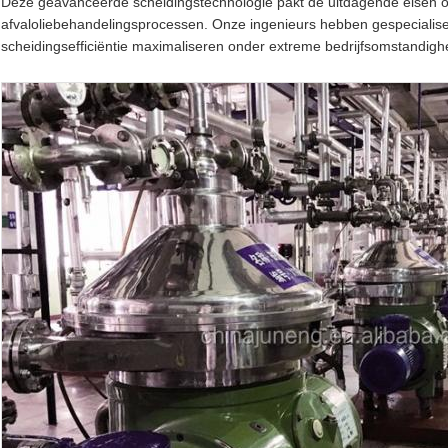
Deze geavanceerde scheidingstechnologie pakt de uitdagende eisen op
afvaloliebehandelingsprocessen. Onze ingenieurs hebben gespecialisee
scheidingsefficiëntie maximaliseren onder extreme bedrijfsomstandig