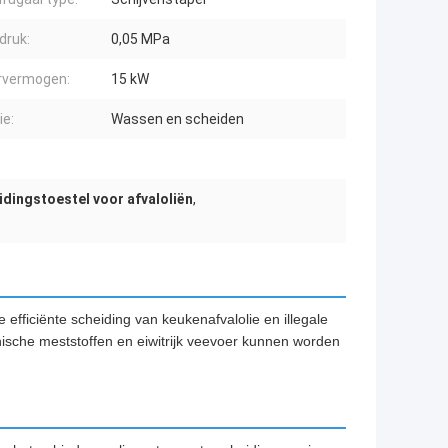
druk:
0,05 MPa
rvermogen:
15 kW
ie:
Wassen en scheiden
idingstoestel voor afvaloliën
,
 efficiënte scheiding van keukenafvalolie en illegale
nische meststoffen en eiwitrijk veevoer kunnen worden