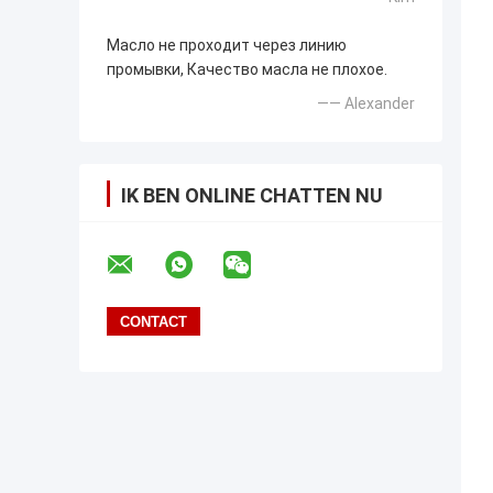
Масло не проходит через линию
промывки, Качество масла не плохое.
—— Alexander
IK BEN ONLINE CHATTEN NU