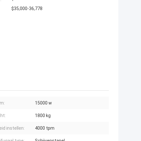
$35,000-36,778
om:
15000 w
ht:
1800 kg
id instellen:
4000 tpm
ifugaal type:
Schijvenstapel