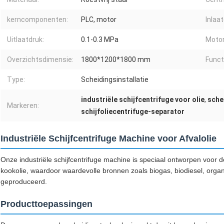
kerncomponenten:
PLC, motor
Inlaat
Uitlaatdruk:
0.1-0.3 MPa
Moto
Overzichtsdimensie:
1800*1200*1800 mm
Funct
Type:
Scheidingsinstallatie
industriële schijfcentrifuge voor olie
,
sche
Markeren:
schijfoliecentrifuge-separator
Industriële Schijfcentrifuge Machine voor Afvalolie
Onze industriële schijfcentrifuge machine is speciaal ontworpen voor de
kookolie, waardoor waardevolle bronnen zoals biogas, biodiesel, orga
geproduceerd.
Producttoepassingen