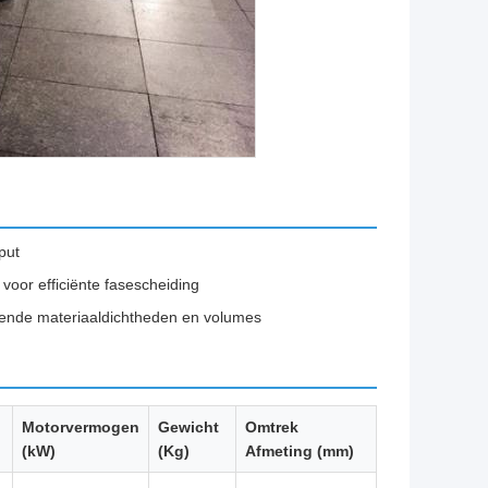
put
oor efficiënte fasescheiding
llende materiaaldichtheden en volumes
Motorvermogen
Gewicht
Omtrek
(kW)
(Kg)
Afmeting (mm)